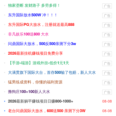
独家垄断 发财路子 多劳多得！
广告
东升国际放水500W 冲！！！
广告
东升国际PG大放水，注册就送最高888
广告
非凡娱乐100送800 大水
广告
问鼎国际大放水，500反500亲测下分3w
广告
2026最新挂机赚钱项目免费分享
广告
【手游-端游】游戏外挂-低价1元1天
广告
大满贯旗下国际大台，首存500输了包赔，新人大水
广告
猛男练成资料，你懂的福利资源
广告
撸狗庄100+100新人大水
广告
2026最新躺平赚钱项目日赚800-1000+
08-08
老台问鼎国际大放水，600送500 亲测下分3W
08-08