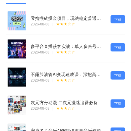
零撸搬砖掘金项目，玩法稳定普通人可落地的长期副业，月收益轻松10000+
下载
★★★☆☆
2026-08-08
|
多平台直播获客实战：单人多账号同步开播，一份时间撬动多渠道精准流量
下载
★★★☆☆
2026-08-08
|
不露脸油管AI变现速成课：深挖高CPM盈利领域，零出镜打造YouTube稳定收益账号
下载
★★★☆☆
2026-08-08
|
次元方舟动漫 二次元漫迷追番必备
下载
★★★☆☆
2026-08-08
|
安卓冬瓜音乐APP提供海量音乐资源