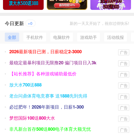
今日更新
+0
新的一天又开始了，祝你过得快乐!
全部
手机软件
电脑软件
游戏助手
活动线报
2026最新项目已测，日薪稳定2-3000
广告
最稳定最暴利项目无限撸20 偏门项目日入3k
广告
【站长推荐】各种游戏辅助最低价
广告
放大水700送888
广告
老台问鼎体育电竞赛事 送1888先到先得
广告
必过肥年！2026年新项目，日薪1-300
广告
梦想国际100送800大水
广告
非凡新台首存500送800电子体育大额无忧
广告