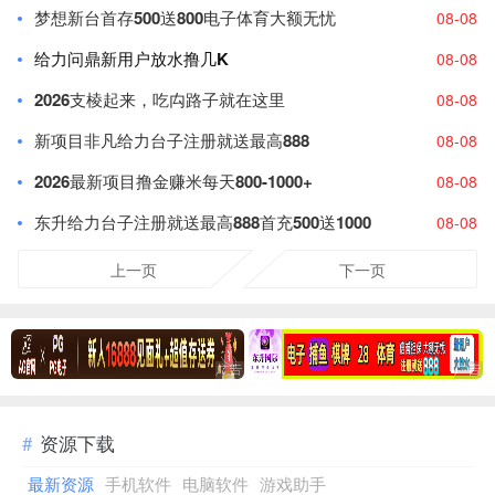
梦想新台首存500送800电子体育大额无忧
08-08
给力问鼎新用户放水撸几K
08-08
2026支棱起来，吃禸路子就在这里
08-08
新项目非凡给力台子注册就送最高888
08-08
2026最新项目撸金赚米每天800-1000+
08-08
东升给力台子注册就送最高888首充500送1000
08-08
上一页
下一页
资源下载
最新资源
手机软件
电脑软件
游戏助手