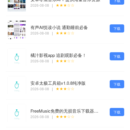
下载
★★★☆☆
2026-08-08
|
有声AI悦读小说 通勤睡前必备
下载
★★★☆☆
2026-08-08
|
橘汁影视app 追剧观影必备！
下载
★★★☆☆
2026-08-08
|
安卓太极工具箱v1.0.8纯净版
下载
★★★☆☆
2026-08-08
|
FreeMusic免费的无损音乐下载器免费版
下载
★★★☆☆
2026-08-08
|